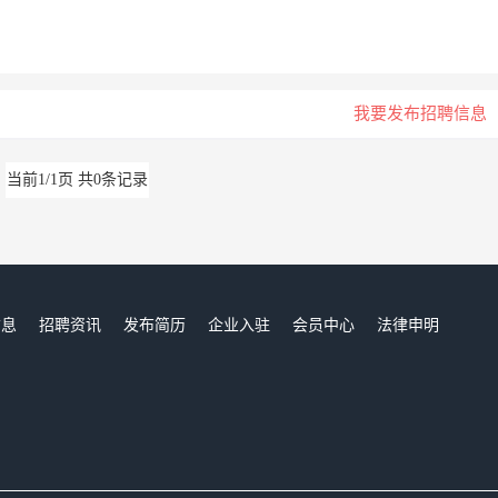
我要发布招聘信息
当前1/1页 共0条记录
信息
招聘资讯
发布简历
企业入驻
会员中心
法律申明
们