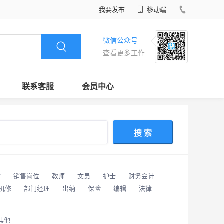
我要发布
移动端
微信公众号
查看更多工作
联系客服
会员中心
搜 索
潢
销售岗位
教师
文员
护士
财务会计
/机修
部门经理
出纳
保险
编辑
法律
其他