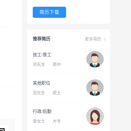
简历下载
推荐简历
更多简历
技工/普工
邓先生
·
高中
其他职位
范先生
·
硕士
行政/后勤
曾女士
·
大专