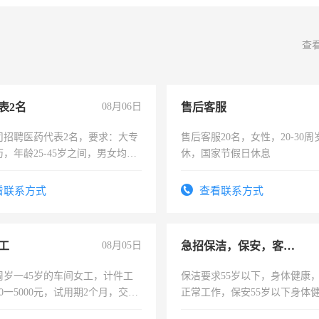
查
表2名
08月06日
售后客服
司招聘医药代表2名，要求：大专
售后客服20名，女性，20-30
，年龄25-45岁之间，男女均
休，国家节假日休息
要具有营销经验，从事过医药代
有医学资质的优先，底薪+绩效，
看联系方式
查看联系方式
。
工
08月05日
急招保洁，保安，客服，工程
周岁一45岁的车间女工，计件工
保洁要求55岁以下，身体健康
00一5000元，试用期2个月，交五
正常工作，保安55岁以下身体
年薪假，年底福利
责任心形象端庄，遵纪守法，