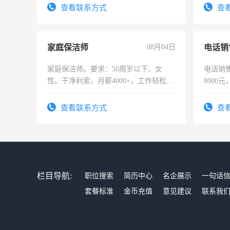
试用期1-3个月，转正后交纳五险，
查看联系方式
查
家庭保洁师
08月04日
电话销
家庭保洁师。要求：50周岁以下、女
电话销售
性、干净利索，月薪4000+，工作轻松，
8000
时间灵活，不需坐班，适合宝妈、全职
太太等。
查看联系方式
查
栏目导航:
职位搜索
简历中心
名企展示
一句话
套餐标准
金币充值
意见建议
联系我