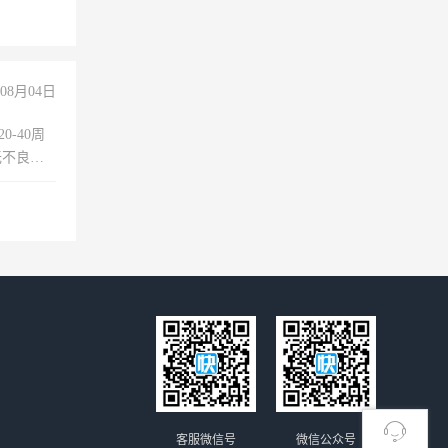
上文化，
良好沟通
08月04日
0-40周
无不良嗜
准八人间住
倒，每月
0小时
客服微信号
微信公众号