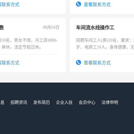
录，客服要求45岁以下高中以
看联系方式
查看联系方式
懂电脑工作认真，性格开朗有
能力，工程，懂水电维修。
售
08月04日
车间流水线操作工
50名，男女不限，月工资4000-
招聘车间工人(男)20名，要求：2
元，单休，法定节假日休。
岁，电焊工10人，身体健康，
好。薪资：4500-7000元，标
宿，免费发放劳保用品，两班
看联系方式
查看联系方式
25号准时发放工资，工作时间1
信息
招聘资讯
发布简历
企业入驻
会员中心
法律申明
们