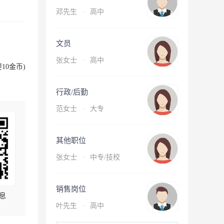
邓先生
·
高中
文员
张女士
·
高中
10金币)
行政/后勤
范女士
·
大专
其他职位
张女士
·
中专/技校
销售岗位
息
叶先生
·
高中