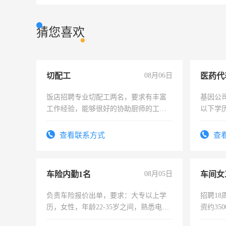
猜您喜欢
切配工
08月06日
医药代
饭店招聘专业切配工两名，要求有丰富
基因公
工作经验，能够很好的协助厨师的工
以下学历
作。包吃住，每月有公休，工资3500-
可，需
4500。
表或者
查看联系方式
查
交五险
车险内勤1名
08月05日
车间女
负责车险报价出单，要求：大专以上学
招聘18
历，女性，年龄22-35岁之间，熟悉电脑
资约35
操作，工作态度认真，具有团队精神，
险，有